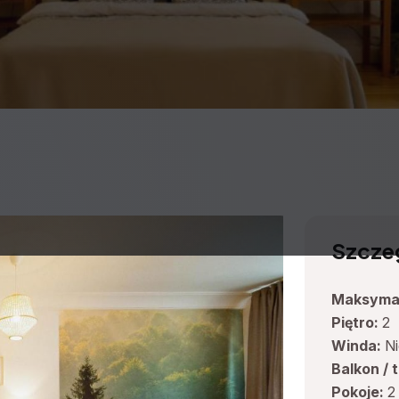
Szcze
Maksymal
Piętro:
2
Winda:
Ni
Balkon / 
Pokoje:
2