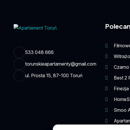
Polecan
Filmowe
533 048 666
Witraż
torunskieapartamenty@gmail.com
Czarno 
ul. Prosta 15, 87-100 Toruń
Best 2 
Finezja
HomeSta
Smoo A
Aparta