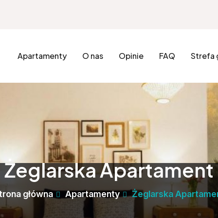
Apartamenty
O nas
Opinie
FAQ
Strefa
Żeglarska Apartament
trona główna
Apartamenty
Żeglarska Apartame