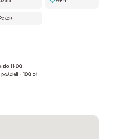
Szafa
Wi-Fi
Pościel
a
do 11:00
ościeli -
100 zł