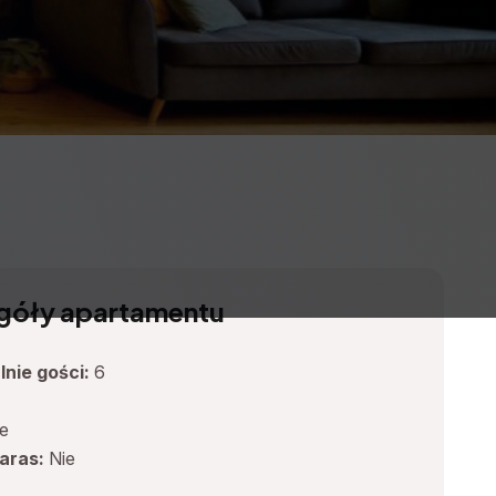
góły apartamentu
nie gości:
6
e
taras:
Nie