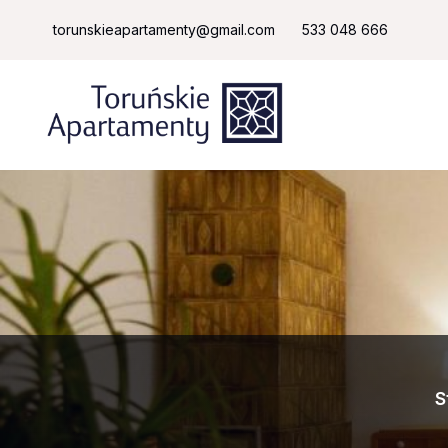
torunskieapartamenty@gmail.com
533 048 666
S