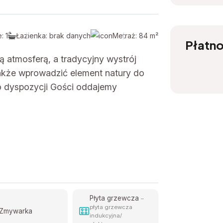
: 1
Łazienka: brak danych
Metraż: 84 m²
Płatno
ą atmosferą, a tradycyjny wystrój
akże wprowadzić element natury do
o dyspozycji Gości oddajemy
Płyta grzewcza
–
płyta grzewcza
Zmywarka
indukcyjna/