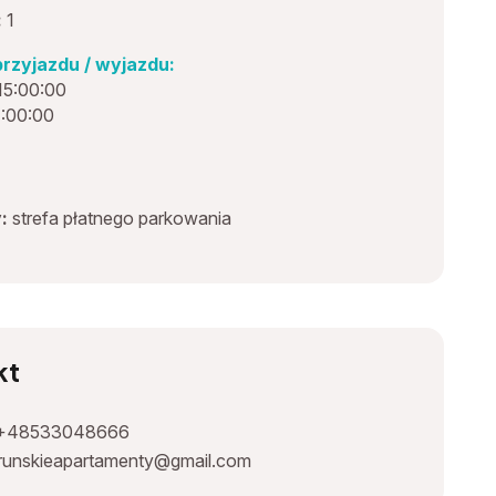
:
1
rzyjazdu / wyjazdu:
15:00:00
1:00:00
:
strefa płatnego parkowania
kt
+48533048666
runskieapartamenty@gmail.com