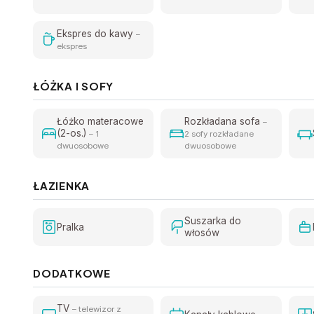
Ekspres do kawy
–
ekspres
ŁÓŻKA I SOFY
Łóżko materacowe
Rozkładana sofa
–
(2-os.)
– 1
2 sofy rozkładane
dwuosobowe
dwuosobowe
ŁAZIENKA
Suszarka do
Pralka
włosów
DODATKOWE
TV
– telewizor z