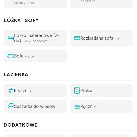
kawiarka
elektryczna
ŁÓŻKA I SOFY
Łóżko materacowe (2-
Rozkładana sofa
– +
os.)
– dwuosobowe
Sofa
– 2 os.
ŁAZIENKA
Prysznic
Pralka
Suszarka do włosów
Ręczniki
DODATKOWE