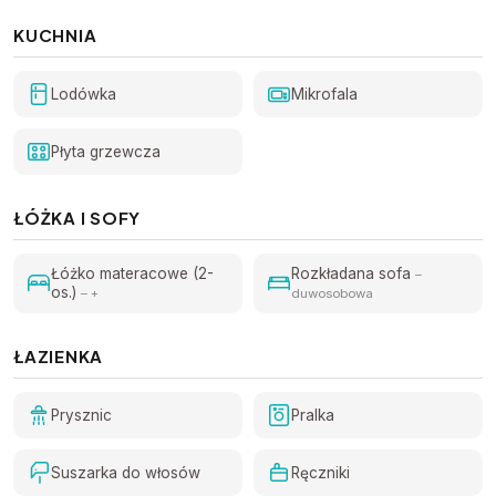
KUCHNIA
Lodówka
Mikrofala
Płyta grzewcza
ŁÓŻKA I SOFY
Łóżko materacowe (2-
Rozkładana sofa
–
os.)
– +
duwosobowa
ŁAZIENKA
Prysznic
Pralka
Suszarka do włosów
Ręczniki